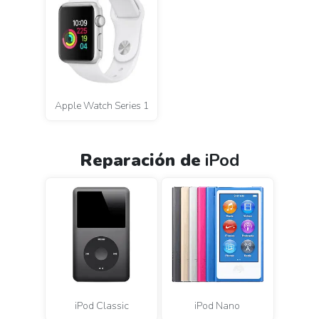
Apple Watch Series 1
Reparación
de
iPod
iPod Classic
iPod Nano