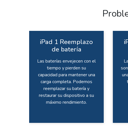
Probl
iPad 1 Reemplazo
i
de batería
Las baterías envejecen con el
La
tiempo y pierden su
son
capacidad para mantener una
un
carga completa. Podemos
reemplazar su batería y
restaurar su dispositivo a su
máximo rendimiento.