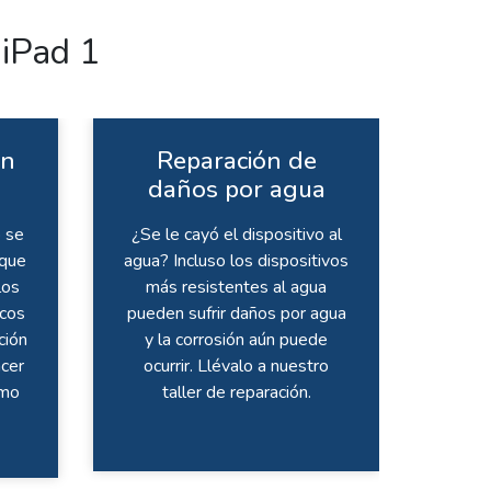
iPad 1
ón
Reparación de
daños por agua
 se
¿Se le cayó el dispositivo al
 que
agua? Incluso los dispositivos
los
más resistentes al agua
icos
pueden sufrir daños por agua
ción
y la corrosión aún puede
cer
ocurrir. Llévalo a nuestro
omo
taller de reparación.