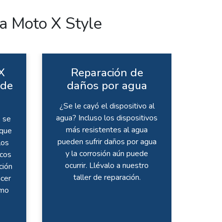
a Moto X Style
X
Reparación de
 de
daños por agua
¿Se le cayó el dispositivo al
agua? Incluso los dispositivos
 se
más resistentes al agua
 que
pueden sufrir daños por agua
los
y la corrosión aún puede
icos
ocurrir. Llévalo a nuestro
ción
taller de reparación.
cer
omo